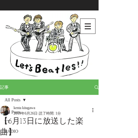
記事
All Posts
kenta kitagawa
All Posts
2019年6月26日
読了時間: 1分
【6月13日に放送した楽
TV
曲】
RADIO