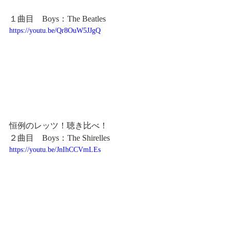
１曲目　Boys：The Beatles
https://youtu.be/Qr8OuW5JJgQ
恒例のレッツ！聴き比べ！
２曲目　Boys：The Shirelles
https://youtu.be/JnIhCCVmLEs