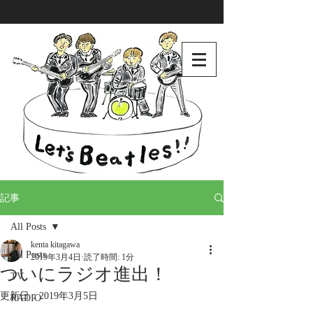
記事
All Posts
kenta kitagawa
All Posts
2019年3月4日
読了時間: 1分
ついにラジオ進出！
TV
更新日：
2019年3月5日
RADIO