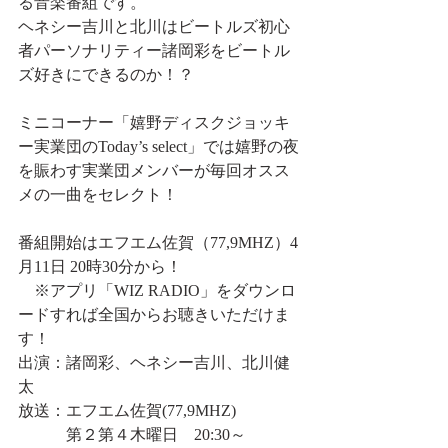
る音楽番組です。
ヘネシー吉川と北川はビートルズ初心
者パーソナリティー諸岡彩をビートル
ズ好きにできるのか！？
ミニコーナー「嬉野ディスクジョッキ
ー実業団のToday’s select」では嬉野の夜
を賑わす実業団メンバーが毎回オスス
メの一曲をセレクト！
番組開始はエフエム佐賀（77,9MHZ）4
月11日 20時30分から！
　※アプリ「WIZ RADIO」をダウンロ
ードすれば全国からお聴きいただけま
す！
出演：諸岡彩、ヘネシー吉川、北川健
太
放送：エフエム佐賀(77,9MHZ)
　　　第２第４木曜日　20:30～