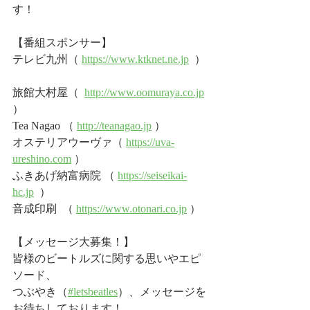
す！             
【番組スポンサー】 
テレビ九州（ 
https://www.ktknet.ne.jp
  ） 
旅館大村屋（  
http://www.oomuraya.co.jp
）  
Tea Nagao （ 
http://teanagao.jp
 ）  
オステリアウーヴァ（ 
https://uva-
ureshino.com
 ）  
ふきあげ納富病院 （ 
https://seiseikai-
hc.jp
  ）  
音成印刷  （ 
https://www.otonari.co.jp
 ）   
【メッセージ大募集！】   
皆様のビートルズに関する思いやエピ
ソード、  
つぶやき（
#letsbeatles
）、メッセージを
お待ちしております！  