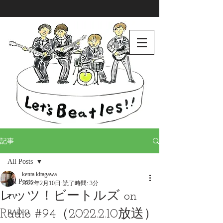
記事
All Posts
kenta kitagawa
All Posts
2022年2月10日
読了時間: 3分
レッツ！ビートルズ on
TV
Radio #94（2022.2.10放送）
RADIO