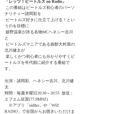
「レッツ！ビートルズ on Radio」
 この番組はビートルズ初心者のパーソ
ナリティー諸岡彩を
 ビートルズ好きに仕立て上げる！とい
うのを目標に
 嬉野温泉が誇る名物MCヘネシー吉川
と
 ビートルズマニアである旅館大村屋の
北川健太が
 楽しくかつ初心者にも分かりやすくビ
ートルズを年代順に紹介する番組で
す。
出演：諸岡彩、ヘネシー吉川、北川健
太 
時間：毎週木曜日20:30～20:55  放送：
エフエム佐賀(77,9MHZ)
    ※アプリ「radiko」や「WIZ 
RADIO」で全国からお聴きいただけま