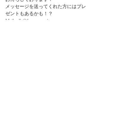
メッセージを送ってくれた方にはプレ
ゼントもあるかも！？    
Mail：lb@fmsaga.co.jp   
Twitter：＠lets_beatles  
Instagram：＠lets_beatles   
Facebook：
https://www.facebook.com/letsbeatles/
Podcastレッツ！ビートルズ： 
https://spoti.fi/3wanGET
Podcast版でも随時更新中！
↓                    ↓                    ↓