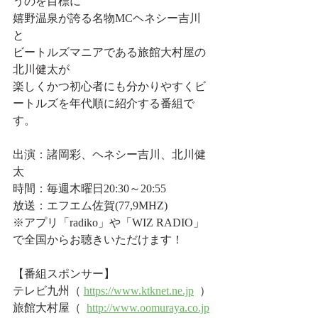
うのを目標に 
嬉野温泉が誇る名物MCヘネシー吉川
と 
ビートルズマニアである旅館大村屋の
北川健太が 
楽しくかつ初心者にも分かりやすくビ
ートルズを年代順に紹介する番組で
す。  
出演：諸岡彩、ヘネシー吉川、北川健
太
時間：毎週木曜日20:30～20:55 
放送：エフエム佐賀(77,9MHZ)   
※アプリ「radiko」や「WIZ RADIO」
で全国からお聴きいただけます！           
【番組スポンサー】
テレビ九州（ 
https://www.ktknet.ne.jp
  ） 
旅館大村屋（  
http://www.oomuraya.co.jp