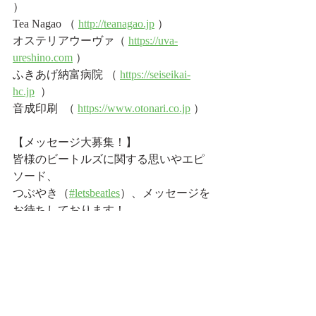
） 
Tea Nagao （ 
http://teanagao.jp
 ） 
オステリアウーヴァ（ 
https://uva-
ureshino.com
 ） 
ふきあげ納富病院 （ 
https://seiseikai-
hc.jp
  ） 
音成印刷  （ 
https://www.otonari.co.jp
 ）  
【メッセージ大募集！】  
皆様のビートルズに関する思いやエピ
ソード、 
つぶやき（
#letsbeatles
）、メッセージを
お待ちしております！ 
メッセージを送ってくれた方にはプレ
ゼントもあるかも！？   
Mail：lb@fmsaga.co.jp  
Twitter：＠lets_beatles 
Instagram：＠lets_beatles  
Facebook：