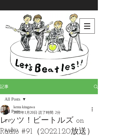
記事
All Posts
kenta kitagawa
All Posts
2022年1月20日
読了時間: 2分
レッツ！ビートルズ on
TV
Radio #91（2022.1.20放送）
RADIO