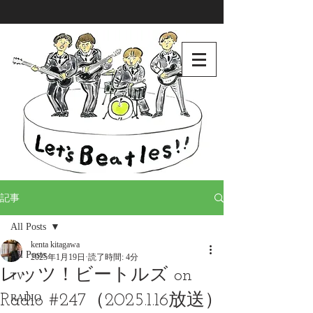
記事
All Posts
kenta kitagawa
All Posts
2025年1月19日
読了時間: 4分
レッツ！ビートルズ on
TV
Radio #247（2025.1.16放送）
RADIO