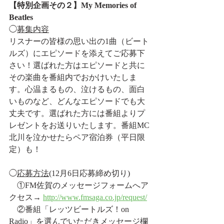
【特別企画その２】My Memories of 
Beatles
◯
募集内容
リスナーの皆様の思い出の1曲（ビート
ルズ）にエピソードを添えてご応募下
さい！選ばれた方はエピソードと共に
その楽曲を番組内でおかけいたしま
す。心温まるもの、泣けるもの、面白
いものなど、どんなエピソードでも大
丈夫です。選ばれた方には番組よりプ
レゼントをお送りいたします。番組MC
北川を泣かせたらペア宿泊券（平日限
定）も！
◯
応募方法
(12月6日応募締め切り)
　①FM佐賀のメッセージフォームへア
クセス→ 
http://www.fmsaga.co.jp/request/
　②番組「レッツビートルズ！on 
Radio」を選んでいただきメッセージ欄