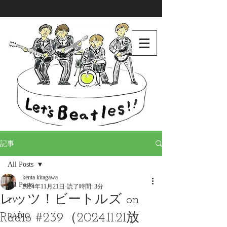
記事
All Posts
kenta kitagawa
All Posts
2024年11月21日
読了時間: 3分
レッツ！ビートルズ on
TV
Radio #239（2024.11.21放
RADIO