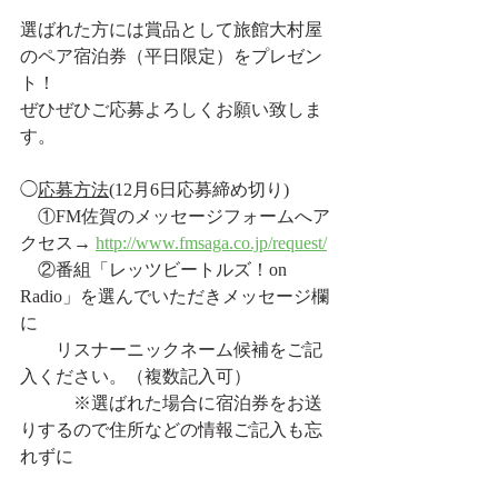
選ばれた方には賞品として旅館大村屋
のペア宿泊券（平日限定）をプレゼン
ト！
ぜひぜひご応募よろしくお願い致しま
す。
◯
応募方法
(12月6日応募締め切り)
　①FM佐賀のメッセージフォームへア
クセス→ 
http://www.fmsaga.co.jp/request/
　②番組「レッツビートルズ！on 
Radio」を選んでいただきメッセージ欄
に
　　リスナーニックネーム候補をご記
入ください。（複数記入可）
　　　※選ばれた場合に宿泊券をお送
りするので住所などの情報ご記入も忘
れずに