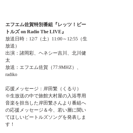
エフエム佐賀特別番組『レッツ！ビー
トルズ on Radio The LIVE』
放送日時：12/7（土）11:00～12:55（生
放送）
出演：諸岡彩、ヘネシー吉川、北川健
太
放送：エフエム佐賀（77.9MHZ）、
radiko
応援メッセージ：岸田繁（くるり）
※生放送の中で旅館大村屋の入浴専用
音楽を担当した岸田繁さんより番組へ
の応援メッセージ＆今、若い層に聞い
てほしいビートルズソングを発表しま
す！