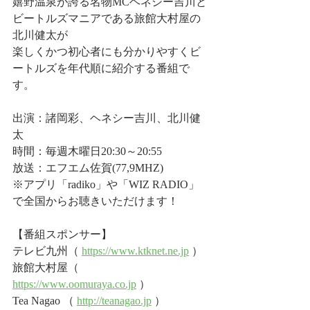
嬉野温泉が誇る名物MCヘネシー吉川と
ビートルズマニアである旅館大村屋の
北川健太が
楽しくかつ初心者にも分かりやすくビ
ートルズを年代順に紹介する番組で
す。
出演：諸岡彩、ヘネシー吉川、北川健
太
時間：毎週木曜日20:30～20:55
放送：エフエム佐賀(77,9MHZ)
※アプリ「radiko」や「WIZ RADIO」
で全国からお聴きいただけます！
【番組スポンサー】
テレビ九州（ 
https://www.ktknet.ne.jp
 ）
旅館大村屋（ 
https://www.oomuraya.co.jp
 ）
Tea Nagao （ 
http://teanagao.jp
 ）