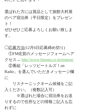
選ばれた方には賞品として旅館大村屋
のペア宿泊券（平日限定）をプレゼン
ト！
ぜひぜひご応募よろしくお願い致しま
す。
◯
応募方法
(12月6日応募締め切り)
　①FM佐賀のメッセージフォームへア
クセス→ 
http://www.fmsaga.co.jp/request/
　②番組「レッツビートルズ！on 
Radio」を選んでいただきメッセージ欄
に
　　リスナーニックネーム候補をご記
入ください。（複数記入可）
　　　※選ばれた場合に宿泊券をお送
りするので住所などの情報ご記入も忘
れずに