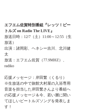
エフエム佐賀特別番組『レッツ！ビー
トルズ on Radio The LIVE』
放送日時：12/7（土）11:00～12:55（生
放送）
出演：諸岡彩、ヘネシー吉川、北川健
太
放送：エフエム佐賀（77.9MHZ）、
radiko
応援メッセージ：岸田繁（くるり）
※生放送の中で旅館大村屋の入浴専用
音楽を担当した岸田繁さんより番組へ
の応援メッセージ＆今、若い層に聞い
てほしいビートルズソングを発表しま
す！