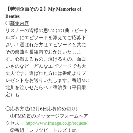
【特別企画その２】My Memories of 
Beatles
◯
募集内容
リスナーの皆様の思い出の1曲（ビート
ルズ）にエピソードを添えてご応募下
さい！選ばれた方はエピソードと共に
その楽曲を番組内でおかけいたしま
す。心温まるもの、泣けるもの、面白
いものなど、どんなエピソードでも大
丈夫です。選ばれた方には番組よりプ
レゼントをお送りいたします。番組MC
北川を泣かせたらペア宿泊券（平日限
定）も！
◯
応募方法
(12月6日応募締め切り)
　①FM佐賀のメッセージフォームへア
クセス→ 
http://www.fmsaga.co.jp/request/
　②番組「レッツビートルズ！on 