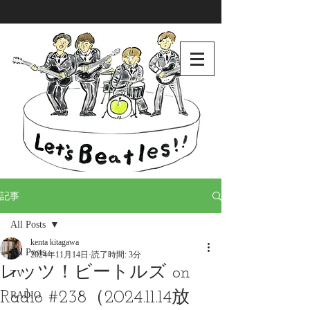
記事
All Posts
kenta kitagawa
All Posts
2024年11月14日
読了時間: 3分
レッツ！ビートルズ on
TV
Radio #238（2024.11.14放
RADIO