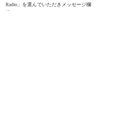
Radio」を選んでいただきメッセージ欄
に
　　エピソードと楽曲をご記入くださ
い。
※選ばれた場合に宿泊券をお送りする
ので住所などの情報ご記入も忘れずに
※頂いた曲によってはかけられない可
能性がありますので、事前エピソード
だけの紹
介になる可能性がございます。
最新記事
すべて表示